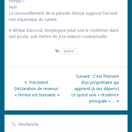
rompu ?
Non
Le renouvellement de la période d’essai suppose l’accord
non-équivoque du salarié.
A défaut d’accord, l’employeur peut soit le confirmer dans
son poste, soit mettre fin à la relation contractuelle.
QUIZZ
Navigation
Article
Suivant :
C’est l’histoire
de
Article
suivant
Précédent :
d’un propriétaire qui
précédent
:
Déclaration de revenus :
apprend (à ses dépens)
l’article
:
« l’erreur est humaine »!
ce qu’est une « résidence
principale » …
Recherche
pour