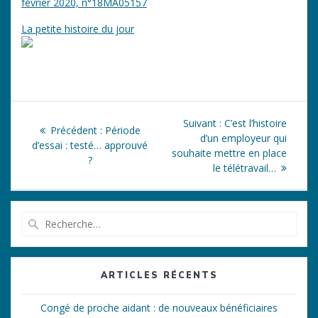
février 2020, n°18MA05157
La petite histoire du jour
Navigation
Article
Suivant :
C’est l’histoire
Article
Précédent :
Période
de
suivant
d’un employeur qui
précédent
d’essai : testé… approuvé
:
souhaite mettre en place
:
?
l’article
le télétravail…
Recherche
pour
:
ARTICLES RÉCENTS
Congé de proche aidant : de nouveaux bénéficiaires