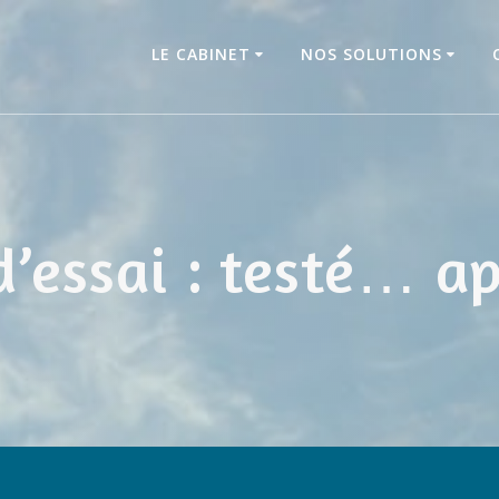
LE CABINET
NOS SOLUTIONS
d’essai : testé… a