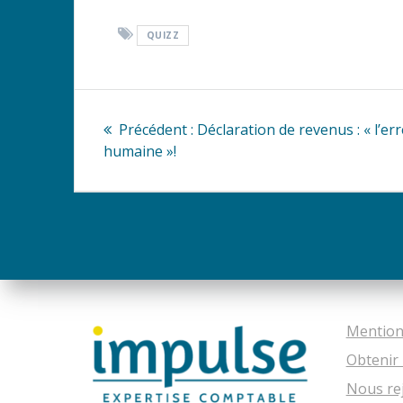
QUIZZ
Navigation
Article
Précédent :
Déclaration de revenus : « l’er
de
précédent
humaine »!
:
l’article
Mention
Obtenir 
Nous re