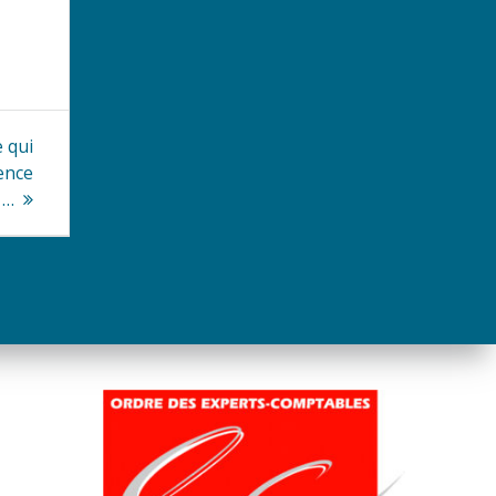
e qui
ence
 …