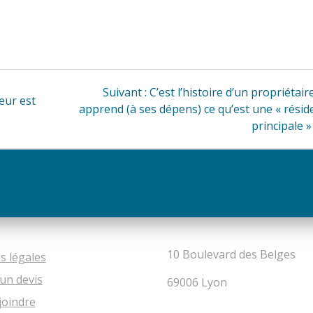
Article
Suivant :
C’est l’histoire d’un propriétair
reur est
suivant
apprend (à ses dépens) ce qu’est une « résid
:
principale »
10 Boulevard des Belges
s légales
un devis
69006 Lyon
joindre