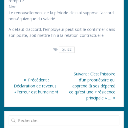
rompu ?
Non
Le renouvellement de la période d’essai suppose l’accord
non-équivoque du salarié.
A défaut d’accord, l’employeur peut soit le confirmer dans
son poste, soit mettre fin à la relation contractuelle.
QUIZZ
Navigation
Article
Suivant :
C’est l’histoire
de
Article
suivant
Précédent :
d’un propriétaire qui
précédent
:
Déclaration de revenus :
apprend (à ses dépens)
l’article
:
« l’erreur est humaine »!
ce qu’est une « résidence
principale » …
Recherche
pour