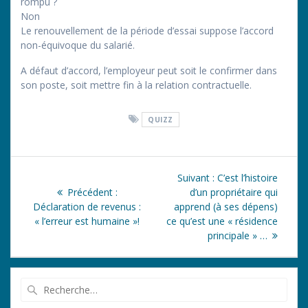
rompu ?
Non
Le renouvellement de la période d’essai suppose l’accord
non-équivoque du salarié.
A défaut d’accord, l’employeur peut soit le confirmer dans
son poste, soit mettre fin à la relation contractuelle.
QUIZZ
Navigation
Article
Suivant :
C’est l’histoire
de
Article
suivant
Précédent :
d’un propriétaire qui
précédent
:
Déclaration de revenus :
apprend (à ses dépens)
l’article
:
« l’erreur est humaine »!
ce qu’est une « résidence
principale » …
Recherche
pour