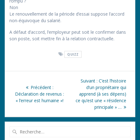
rompu ?
Non
Le renouvellement de la période d’essai suppose l’accord
non-équivoque du salarié.
A défaut d’accord, l’employeur peut soit le confirmer dans
son poste, soit mettre fin à la relation contractuelle.
QUIZZ
Navigation
Article
Suivant :
C’est l’histoire
de
Article
suivant
Précédent :
d’un propriétaire qui
précédent
:
Déclaration de revenus :
apprend (à ses dépens)
l’article
:
« l’erreur est humaine »!
ce qu’est une « résidence
principale » …
Recherche
pour