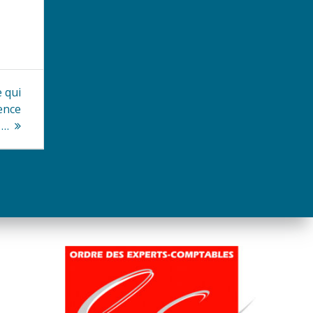
e qui
ence
 …