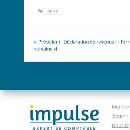
QUIZZ
Navigation
Article
Précédent :
Déclaration de revenus : « l’er
de
précédent
humaine »!
:
l’article
Mention
Obtenir 
Nous re