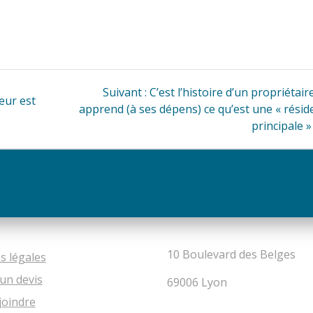
Article
Suivant :
C’est l’histoire d’un propriétair
reur est
suivant
apprend (à ses dépens) ce qu’est une « résid
:
principale »
10 Boulevard des Belges
s légales
un devis
69006 Lyon
joindre