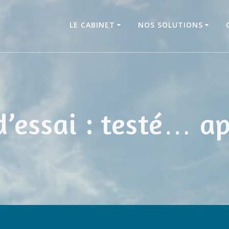
LE CABINET
NOS SOLUTIONS
d’essai : testé… a