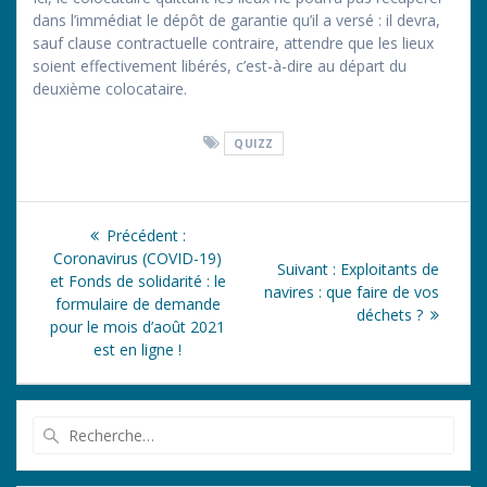
dans l’immédiat le dépôt de garantie qu’il a versé : il devra,
sauf clause contractuelle contraire, attendre que les lieux
soient effectivement libérés, c’est-à-dire au départ du
deuxième colocataire.
QUIZZ
Navigation
Article
Précédent :
de
précédent
Coronavirus (COVID-19)
Article
Suivant :
Exploitants de
:
et Fonds de solidarité : le
suivant
navires : que faire de vos
l’article
formulaire de demande
:
déchets ?
pour le mois d’août 2021
est en ligne !
Recherche
pour
: