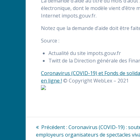
La demande d’aide au titre du mois d’août 
électronique, dont le modèle vient d’être mi
Internet impots.gouv.fr.
Notez que la demande d’aide doit être fait
Source :
Actualité du site impots.gouv.fr
Twitt de la Direction générale des Fin
Coronavirus (COVID-19) et Fonds de solida
en ligne !
© Copyright WebLex – 2021
Navigation
Article
Précédent :
Coronavirus (COVID-19) : soute
précédent
de
employeurs organisateurs de spectacles viv