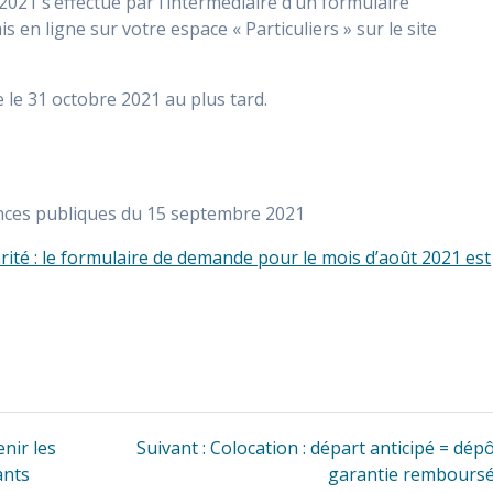
2021 s’effectue par l’intermédiaire d’un formulaire
s en ligne sur votre espace « Particuliers » sur le site
e le 31 octobre 2021 au plus tard.
ances publiques du 15 septembre 2021
rité : le formulaire de demande pour le mois d’août 2021 est
Article
nir les
Suivant :
Colocation : départ anticipé = dép
suivant
ants
garantie remboursé