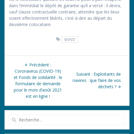
dans l’immédiat le dépôt de garantie qu’il a versé : il devra,
sauf clause contractuelle contraire, attendre que les lieux
soient effectivement libérés, c’est-à-dire au départ du
deuxième colocataire.
QUIZZ
Navigation
Article
Précédent :
de
précédent
Coronavirus (COVID-19)
Article
Suivant :
Exploitants de
:
et Fonds de solidarité : le
suivant
navires : que faire de vos
l’article
formulaire de demande
:
déchets ?
pour le mois d’août 2021
est en ligne !
Recherche
pour
: