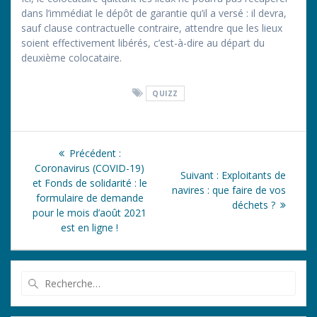
dans l’immédiat le dépôt de garantie qu’il a versé : il devra,
sauf clause contractuelle contraire, attendre que les lieux
soient effectivement libérés, c’est-à-dire au départ du
deuxième colocataire.
QUIZZ
Navigation
Article
Précédent :
de
précédent
Coronavirus (COVID-19)
Article
Suivant :
Exploitants de
:
et Fonds de solidarité : le
suivant
navires : que faire de vos
l’article
formulaire de demande
:
déchets ?
pour le mois d’août 2021
est en ligne !
Recherche
pour
: