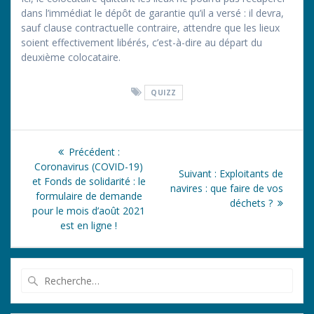
dans l’immédiat le dépôt de garantie qu’il a versé : il devra,
sauf clause contractuelle contraire, attendre que les lieux
soient effectivement libérés, c’est-à-dire au départ du
deuxième colocataire.
QUIZZ
Navigation
Article
Précédent :
de
précédent
Coronavirus (COVID-19)
Article
Suivant :
Exploitants de
:
et Fonds de solidarité : le
suivant
navires : que faire de vos
l’article
formulaire de demande
:
déchets ?
pour le mois d’août 2021
est en ligne !
Recherche
pour
: