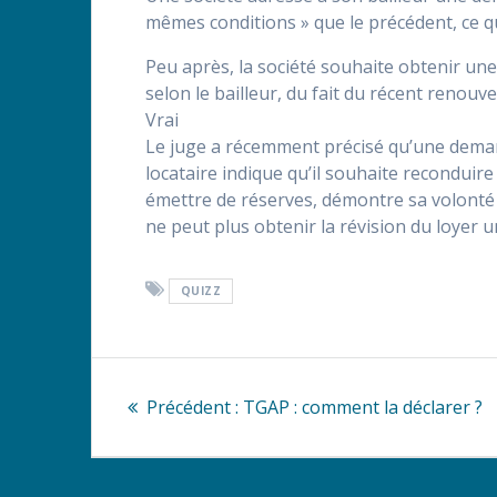
mêmes conditions » que le précédent, ce qu
Peu après, la société souhaite obtenir une
selon le bailleur, du fait du récent renouv
Vrai
Le juge a récemment précisé qu’une deman
locataire indique qu’il souhaite reconduire
émettre de réserves, démontre sa volonté d
ne peut plus obtenir la révision du loyer un
QUIZZ
Navigation
Article
Précédent :
TGAP : comment la déclarer ?
de
précédent
:
l’article