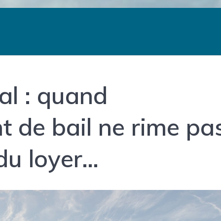
al : quand
t de bail ne rime pa
du loyer…