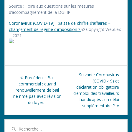
Source
: Foire aux questions sur les mesures
d’accompagnement de la DGFIP
Coronavirus (COVID-19) : baisse de chiffre d’affaires =
changement de régime d’imposition ?
© Copyright WebLex
– 2021
Navigation
Article
Suivant :
Coronavirus
Article
Précédent :
Bail
de
suivant
(COVID-19) et
précédent
commercial : quand
:
déclaration obligatoire
:
renouvellement de bail
l’article
d’emploi des travailleurs
ne rime pas avec révision
handicapés : un délai
du loyer…
supplémentaire ?
Recherche