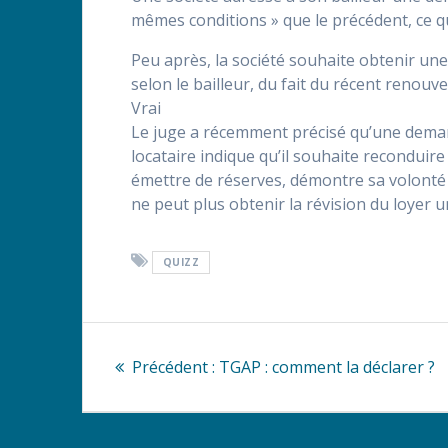
mêmes conditions » que le précédent, ce qu
Peu après, la société souhaite obtenir une
selon le bailleur, du fait du récent renouv
Vrai
Le juge a récemment précisé qu’une deman
locataire indique qu’il souhaite reconduire
émettre de réserves, démontre sa volonté d
ne peut plus obtenir la révision du loyer un
QUIZZ
Navigation
Article
Précédent :
TGAP : comment la déclarer ?
de
précédent
:
l’article