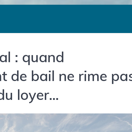
al : quand
t de bail ne rime pa
du loyer…