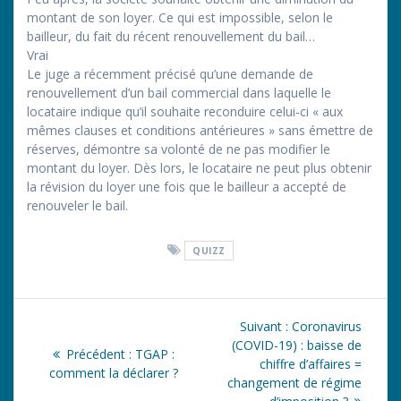
montant de son loyer. Ce qui est impossible, selon le
bailleur, du fait du récent renouvellement du bail…
Vrai
Le juge a récemment précisé qu’une demande de
renouvellement d’un bail commercial dans laquelle le
locataire indique qu’il souhaite reconduire celui-ci « aux
mêmes clauses et conditions antérieures » sans émettre de
réserves, démontre sa volonté de ne pas modifier le
montant du loyer. Dès lors, le locataire ne peut plus obtenir
la révision du loyer une fois que le bailleur a accepté de
renouveler le bail.
QUIZZ
Navigation
Article
Suivant :
Coronavirus
de
suivant
(COVID-19) : baisse de
Article
Précédent :
TGAP :
:
chiffre d’affaires =
précédent
comment la déclarer ?
l’article
changement de régime
: