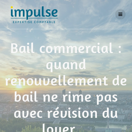
Skip
to
content
Bail commercial :
quand
renouvellement de
bail ne rime pas
avec révision du
loyer…