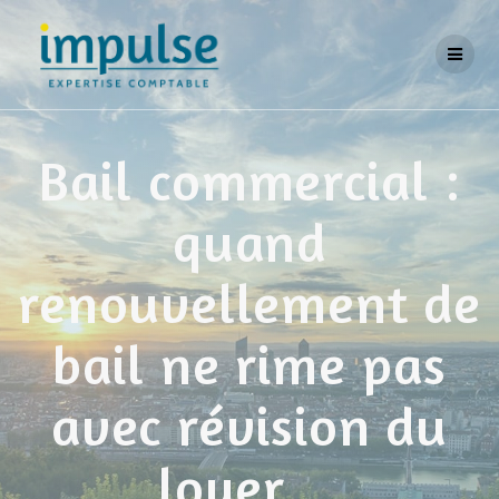
Skip
to
content
Bail commercial :
quand
renouvellement de
bail ne rime pas
avec révision du
loyer…