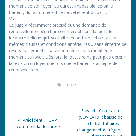
montant de son loyer. Ce qui est impossible, selon le
bailleur, du fait du récent renouvellement du bail…
Vrai
Le juge a récemment précisé qu’une demande de
renouvellement d’un bail commercial dans laquelle le
locataire indique qu’il souhaite reconduire celui-ci « aux
mêmes clauses et conditions antérieures » sans émettre de
réserves, démontre sa volonté de ne pas modifier le
montant du loyer. Dès lors, le locataire ne peut plus obtenir
la révision du loyer une fois que le bailleur a accepté de
renouveler le bail.
QUIZZ
Navigation
Article
Suivant :
Coronavirus
de
suivant
(COVID-19) : baisse de
Article
Précédent :
TGAP :
:
chiffre d’affaires =
précédent
comment la déclarer ?
l’article
changement de régime
: