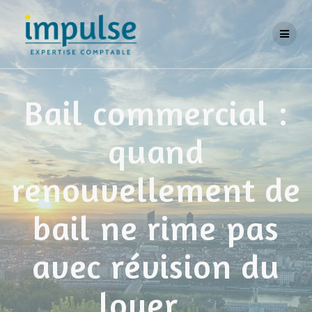
Skip
to
content
Bail commercial :
quand
renouvellement de
bail ne rime pas
avec révision du
loyer…