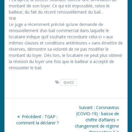
montant de son loyer. Ce qui est impossible, selon le
bailleur, du fait du récent renouvellement du bail…
Vrai
Le juge a récemment précisé qu’une demande de
renouvellement d’un bail commercial dans laquelle le
locataire indique qu’il souhaite reconduire celui-ci « aux
mêmes clauses et conditions antérieures » sans émettre de
réserves, démontre sa volonté de ne pas modifier le
montant du loyer. Dès lors, le locataire ne peut plus obtenir
la révision du loyer une fois que le bailleur a accepté de
renouveler le bail.
QUIZZ
Navigation
Article
Suivant :
Coronavirus
de
suivant
(COVID-19) : baisse de
Article
Précédent :
TGAP :
:
chiffre d’affaires =
précédent
comment la déclarer ?
l’article
changement de régime
: