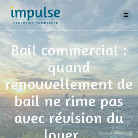
Skip
to
content
Bail commercial :
quand
renouvellement de
bail ne rime pas
avec révision du
loyer…