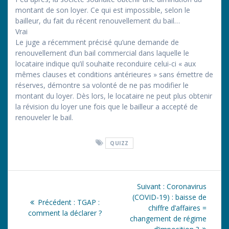
montant de son loyer. Ce qui est impossible, selon le
bailleur, du fait du récent renouvellement du bail…
Vrai
Le juge a récemment précisé qu’une demande de
renouvellement d’un bail commercial dans laquelle le
locataire indique qu’il souhaite reconduire celui-ci « aux
mêmes clauses et conditions antérieures » sans émettre de
réserves, démontre sa volonté de ne pas modifier le
montant du loyer. Dès lors, le locataire ne peut plus obtenir
la révision du loyer une fois que le bailleur a accepté de
renouveler le bail.
QUIZZ
Navigation
Article
Suivant :
Coronavirus
de
suivant
(COVID-19) : baisse de
Article
Précédent :
TGAP :
:
chiffre d’affaires =
précédent
comment la déclarer ?
l’article
changement de régime
: