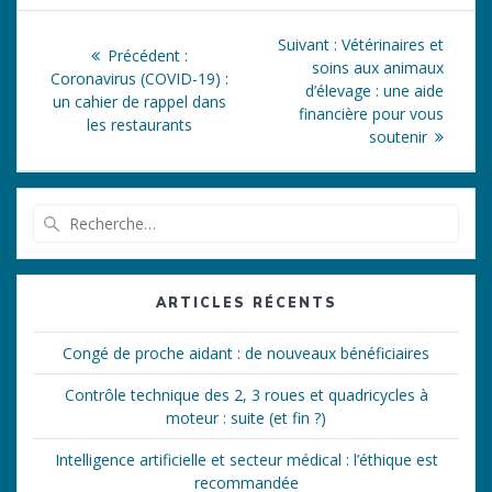
Navigation
Article
Suivant :
Vétérinaires et
Article
Précédent :
de
suivant
soins aux animaux
précédent
Coronavirus (COVID-19) :
:
d’élevage : une aide
:
un cahier de rappel dans
l’article
financière pour vous
les restaurants
soutenir
Recherche
pour
:
ARTICLES RÉCENTS
Congé de proche aidant : de nouveaux bénéficiaires
Contrôle technique des 2, 3 roues et quadricycles à
moteur : suite (et fin ?)
Intelligence artificielle et secteur médical : l’éthique est
recommandée