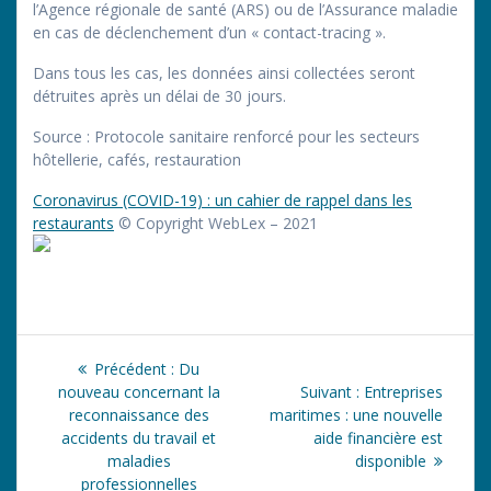
l’Agence régionale de santé (ARS) ou de l’Assurance maladie
en cas de déclenchement d’un « contact-tracing ».
Dans tous les cas, les données ainsi collectées seront
détruites après un délai de 30 jours.
Source : Protocole sanitaire renforcé pour les secteurs
hôtellerie, cafés, restauration
Coronavirus (COVID-19) : un cahier de rappel dans les
restaurants
© Copyright WebLex – 2021
Navigation
Article
Précédent :
Du
de
précédent
Article
nouveau concernant la
Suivant :
Entreprises
:
suivant
reconnaissance des
maritimes : une nouvelle
l’article
:
accidents du travail et
aide financière est
maladies
disponible
professionnelles