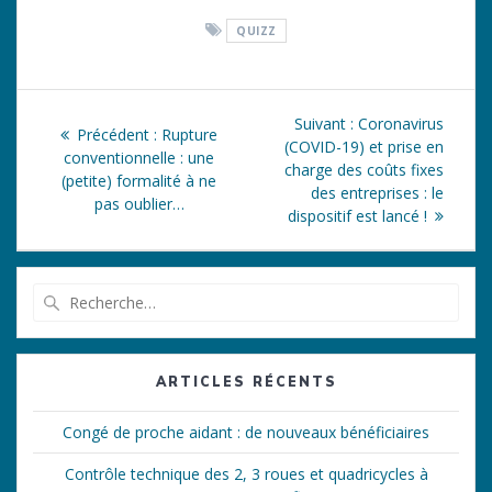
QUIZZ
Navigation
Article
Suivant :
Coronavirus
Article
Précédent :
Rupture
de
suivant
(COVID-19) et prise en
précédent
conventionnelle : une
:
charge des coûts fixes
:
(petite) formalité à ne
l’article
des entreprises : le
pas oublier…
dispositif est lancé !
Recherche
pour
:
ARTICLES RÉCENTS
Congé de proche aidant : de nouveaux bénéficiaires
Contrôle technique des 2, 3 roues et quadricycles à