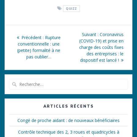
QUIZZ
Navigation
Article
Suivant :
Coronavirus
Article
Précédent :
Rupture
de
suivant
(COVID-19) et prise en
précédent
conventionnelle : une
:
charge des coûts fixes
:
(petite) formalité à ne
l’article
des entreprises : le
pas oublier…
dispositif est lancé !
Recherche
pour
:
ARTICLES RÉCENTS
Congé de proche aidant : de nouveaux bénéficiaires
Contrôle technique des 2, 3 roues et quadricycles à