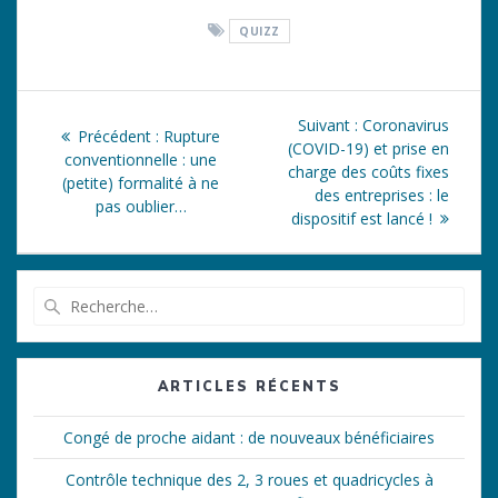
QUIZZ
Navigation
Article
Suivant :
Coronavirus
Article
Précédent :
Rupture
de
suivant
(COVID-19) et prise en
précédent
conventionnelle : une
:
charge des coûts fixes
:
(petite) formalité à ne
l’article
des entreprises : le
pas oublier…
dispositif est lancé !
Recherche
pour
:
ARTICLES RÉCENTS
Congé de proche aidant : de nouveaux bénéficiaires
Contrôle technique des 2, 3 roues et quadricycles à