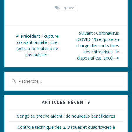
QUIZZ
Navigation
Article
Suivant :
Coronavirus
Article
Précédent :
Rupture
de
suivant
(COVID-19) et prise en
précédent
conventionnelle : une
:
charge des coûts fixes
:
(petite) formalité à ne
l’article
des entreprises : le
pas oublier…
dispositif est lancé !
Recherche
pour
:
ARTICLES RÉCENTS
Congé de proche aidant : de nouveaux bénéficiaires
Contrôle technique des 2, 3 roues et quadricycles à