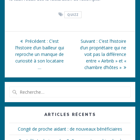
QUIZZ
Navigation
Article
Article
Précédent :
C’est
Suivant :
C’est l’histoire
de
précédent
suivant
l’histoire d’un bailleur qui
d’un propriétaire qui ne
:
:
reproche un manque de
voit pas la différence
l’article
curiosité à son locataire
entre « Airbnb » et «
…
chambre d’hôtes »
Recherche
pour
:
ARTICLES RÉCENTS
Congé de proche aidant : de nouveaux bénéficiaires