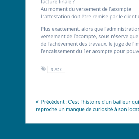
facture finale ?
Au moment du versement de l’acompte
L’attestation doit être remise par le clien
Plus exactement, alors que l’administration
versement de l’acompte, sous réserve que le
de l’achèvement des travaux, le juge de l’i
l’encaissement du 1er acompte pour pouvoir
QUIZZ
Navigation
Article
Précédent :
C’est l’histoire d’un bailleur qu
de
précédent
reproche un manque de curiosité à son locat
:
l’article