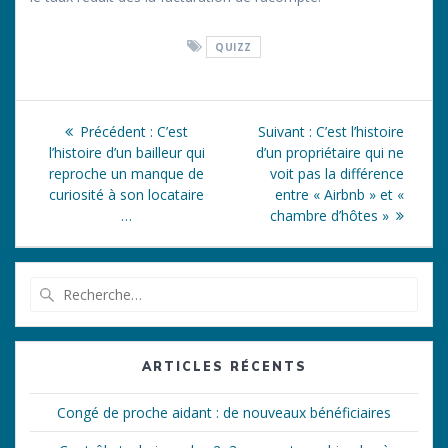
QUIZZ
Navigation
Article
Article
Précédent :
C’est
Suivant :
C’est l’histoire
de
précédent
suivant
l’histoire d’un bailleur qui
d’un propriétaire qui ne
:
:
reproche un manque de
voit pas la différence
l’article
curiosité à son locataire
entre « Airbnb » et «
…
chambre d’hôtes »
Recherche
pour
:
ARTICLES RÉCENTS
Congé de proche aidant : de nouveaux bénéficiaires