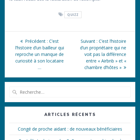
QUIZZ
Navigation
Article
Article
Précédent :
C’est
Suivant :
C’est l’histoire
de
précédent
suivant
l’histoire d’un bailleur qui
d’un propriétaire qui ne
:
:
reproche un manque de
voit pas la différence
l’article
curiosité à son locataire
entre « Airbnb » et «
…
chambre d’hôtes »
Recherche
pour
:
ARTICLES RÉCENTS
Congé de proche aidant : de nouveaux bénéficiaires