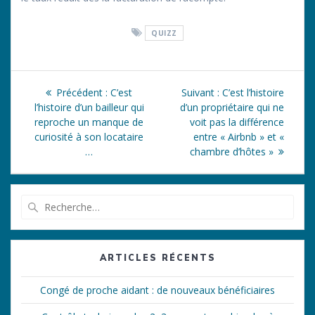
QUIZZ
Navigation
Article
Article
Précédent :
C’est
Suivant :
C’est l’histoire
de
précédent
suivant
l’histoire d’un bailleur qui
d’un propriétaire qui ne
:
:
reproche un manque de
voit pas la différence
l’article
curiosité à son locataire
entre « Airbnb » et «
…
chambre d’hôtes »
Recherche
pour
:
ARTICLES RÉCENTS
Congé de proche aidant : de nouveaux bénéficiaires