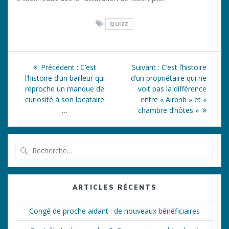
QUIZZ
Navigation
Article
Article
Précédent :
C’est
Suivant :
C’est l’histoire
de
précédent
suivant
l’histoire d’un bailleur qui
d’un propriétaire qui ne
:
:
reproche un manque de
voit pas la différence
l’article
curiosité à son locataire
entre « Airbnb » et «
…
chambre d’hôtes »
Recherche
pour
:
ARTICLES RÉCENTS
Congé de proche aidant : de nouveaux bénéficiaires