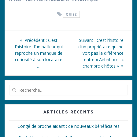
QUIZZ
Navigation
Article
Article
Précédent :
C’est
Suivant :
C’est l’histoire
de
précédent
suivant
l’histoire d’un bailleur qui
d’un propriétaire qui ne
:
:
reproche un manque de
voit pas la différence
l’article
curiosité à son locataire
entre « Airbnb » et «
…
chambre d’hôtes »
Recherche
pour
:
ARTICLES RÉCENTS
Congé de proche aidant : de nouveaux bénéficiaires