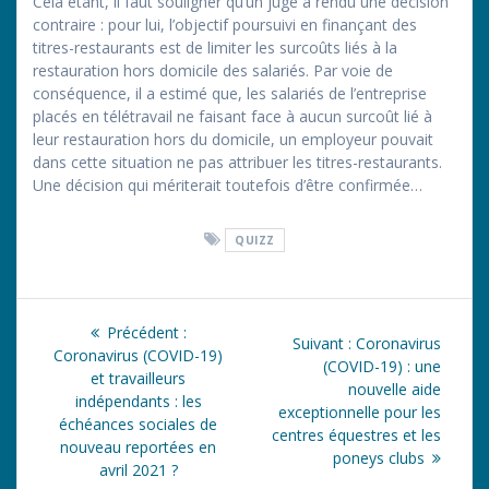
Cela étant, il faut souligner qu’un juge a rendu une décision
contraire : pour lui, l’objectif poursuivi en finançant des
titres-restaurants est de limiter les surcoûts liés à la
restauration hors domicile des salariés. Par voie de
conséquence, il a estimé que, les salariés de l’entreprise
placés en télétravail ne faisant face à aucun surcoût lié à
leur restauration hors du domicile, un employeur pouvait
dans cette situation ne pas attribuer les titres-restaurants.
Une décision qui mériterait toutefois d’être confirmée…
QUIZZ
Navigation
Article
Précédent :
Article
Suivant :
Coronavirus
de
précédent
Coronavirus (COVID-19)
suivant
(COVID-19) : une
:
et travailleurs
:
nouvelle aide
l’article
indépendants : les
exceptionnelle pour les
échéances sociales de
centres équestres et les
nouveau reportées en
poneys clubs
avril 2021 ?