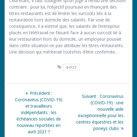
Cela étant, il faut souligner qu’un juge a rendu une décision
contraire : pour lui, l’objectif poursuivi en finançant des
titres-restaurants est de limiter les surcoûts liés à la
restauration hors domicile des salariés. Par voie de
conséquence, il a estimé que, les salariés de l’entreprise
placés en télétravail ne faisant face à aucun surcoût lié à
leur restauration hors du domicile, un employeur pouvait
dans cette situation ne pas attribuer les titres-restaurants.
Une décision qui mériterait toutefois d’être confirmée…
QUIZZ
Navigation
Article
Précédent :
Article
Suivant :
Coronavirus
de
précédent
Coronavirus (COVID-19)
suivant
(COVID-19) : une
:
et travailleurs
:
nouvelle aide
l’article
indépendants : les
exceptionnelle pour les
échéances sociales de
centres équestres et les
nouveau reportées en
poneys clubs
avril 2021 ?