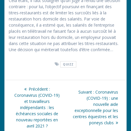
Cela étant, il faut souligner qu’un juge a rendu une décision
contraire : pour lui, l’objectif poursuivi en finançant des
titres-restaurants est de limiter les surcoûts liés à la
restauration hors domicile des salariés. Par voie de
conséquence, il a estimé que, les salariés de l’entreprise
placés en télétravail ne faisant face à aucun surcoût lié à
leur restauration hors du domicile, un employeur pouvait
dans cette situation ne pas attribuer les titres-restaurants.
Une décision qui mériterait toutefois d’être confirmée…
QUIZZ
Navigation
Article
Précédent :
Article
Suivant :
Coronavirus
de
précédent
Coronavirus (COVID-19)
suivant
(COVID-19) : une
:
et travailleurs
:
nouvelle aide
l’article
indépendants : les
exceptionnelle pour les
échéances sociales de
centres équestres et les
nouveau reportées en
poneys clubs
avril 2021 ?