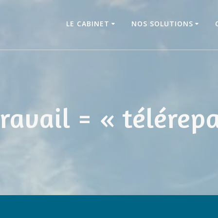
LE CABINET
NOS SOLUTIONS
travail = « télérepa