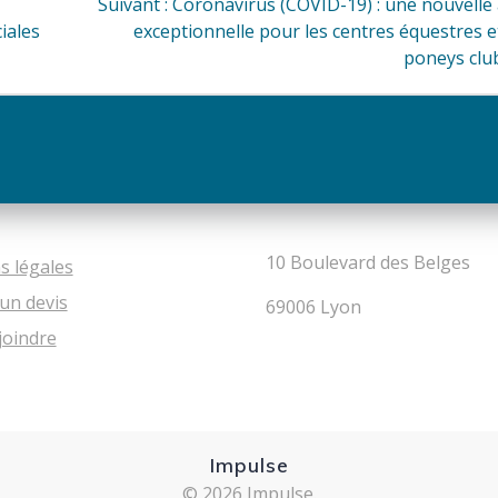
Article
Suivant :
Coronavirus (COVID-19) : une nouvelle 
suivant
iales
exceptionnelle pour les centres équestres e
:
poneys clu
10 Boulevard des Belges
s légales
un devis
69006 Lyon
joindre
Impulse
© 2026 Impulse.