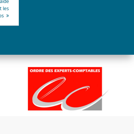
aide
t les
bs