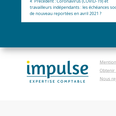
Article
Précédent :
Coronavirus (COVID-19) et
précédent
de
travailleurs indépendants : les échéances soc
:
de nouveau reportées en avril 2021 ?
l’article
Mention
Obtenir 
Nous re