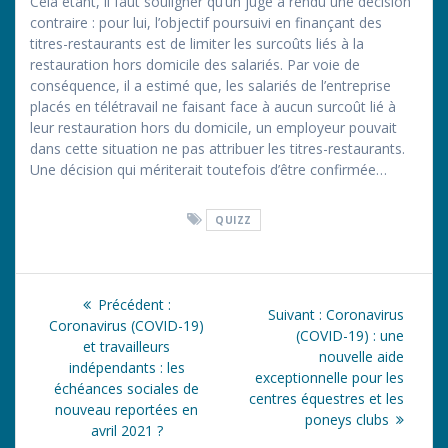
Cela étant, il faut souligner qu’un juge a rendu une décision
contraire : pour lui, l’objectif poursuivi en finançant des
titres-restaurants est de limiter les surcoûts liés à la
restauration hors domicile des salariés. Par voie de
conséquence, il a estimé que, les salariés de l’entreprise
placés en télétravail ne faisant face à aucun surcoût lié à
leur restauration hors du domicile, un employeur pouvait
dans cette situation ne pas attribuer les titres-restaurants.
Une décision qui mériterait toutefois d’être confirmée…
QUIZZ
Navigation
Article
Précédent :
Article
Suivant :
Coronavirus
de
précédent
Coronavirus (COVID-19)
suivant
(COVID-19) : une
:
et travailleurs
:
nouvelle aide
l’article
indépendants : les
exceptionnelle pour les
échéances sociales de
centres équestres et les
nouveau reportées en
poneys clubs
avril 2021 ?