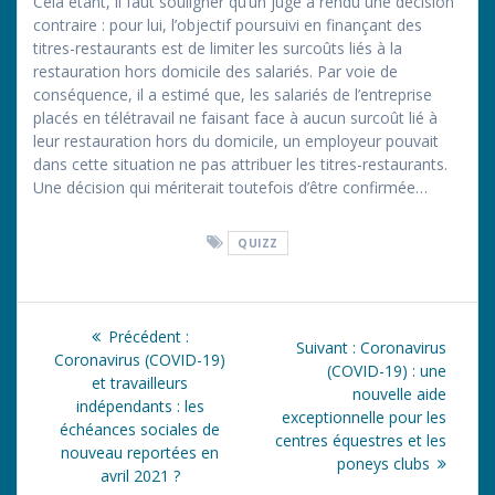
Cela étant, il faut souligner qu’un juge a rendu une décision
contraire : pour lui, l’objectif poursuivi en finançant des
titres-restaurants est de limiter les surcoûts liés à la
restauration hors domicile des salariés. Par voie de
conséquence, il a estimé que, les salariés de l’entreprise
placés en télétravail ne faisant face à aucun surcoût lié à
leur restauration hors du domicile, un employeur pouvait
dans cette situation ne pas attribuer les titres-restaurants.
Une décision qui mériterait toutefois d’être confirmée…
QUIZZ
Navigation
Article
Précédent :
Article
Suivant :
Coronavirus
de
précédent
Coronavirus (COVID-19)
suivant
(COVID-19) : une
:
et travailleurs
:
nouvelle aide
l’article
indépendants : les
exceptionnelle pour les
échéances sociales de
centres équestres et les
nouveau reportées en
poneys clubs
avril 2021 ?