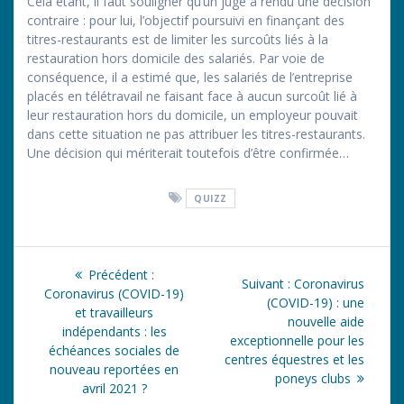
Cela étant, il faut souligner qu’un juge a rendu une décision
contraire : pour lui, l’objectif poursuivi en finançant des
titres-restaurants est de limiter les surcoûts liés à la
restauration hors domicile des salariés. Par voie de
conséquence, il a estimé que, les salariés de l’entreprise
placés en télétravail ne faisant face à aucun surcoût lié à
leur restauration hors du domicile, un employeur pouvait
dans cette situation ne pas attribuer les titres-restaurants.
Une décision qui mériterait toutefois d’être confirmée…
QUIZZ
Navigation
Article
Précédent :
Article
Suivant :
Coronavirus
de
précédent
Coronavirus (COVID-19)
suivant
(COVID-19) : une
:
et travailleurs
:
nouvelle aide
l’article
indépendants : les
exceptionnelle pour les
échéances sociales de
centres équestres et les
nouveau reportées en
poneys clubs
avril 2021 ?