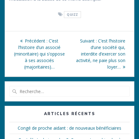
QUIZZ
Navigation
Article
Article
Précédent :
C’est
Suivant :
C’est l’histoire
de
précédent
suivant
l’histoire d’un associé
d’une société qui,
:
:
(minoritaire) qui s’oppose
interdite d’exercer son
l’article
à ses associés
activité, ne paie plus son
(majoritaires)…
loyer…
Recherche
pour
:
ARTICLES RÉCENTS
Congé de proche aidant : de nouveaux bénéficiaires