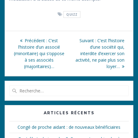
QUIZZ
Navigation
Article
Article
Précédent :
C’est
Suivant :
C’est l’histoire
de
précédent
suivant
l’histoire d’un associé
d’une société qui,
:
:
(minoritaire) qui s’oppose
interdite d’exercer son
l’article
à ses associés
activité, ne paie plus son
(majoritaires)…
loyer…
Recherche
pour
:
ARTICLES RÉCENTS
Congé de proche aidant : de nouveaux bénéficiaires