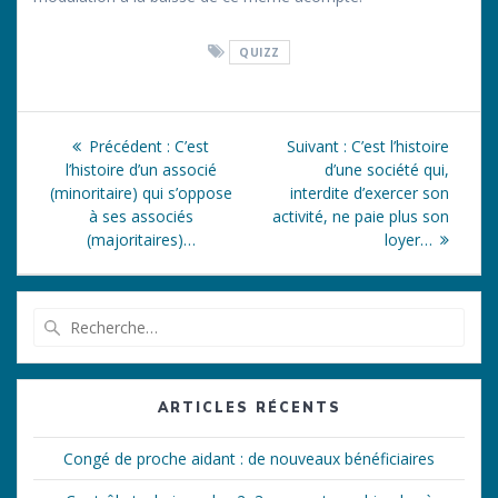
QUIZZ
Navigation
Article
Article
Précédent :
C’est
Suivant :
C’est l’histoire
de
précédent
suivant
l’histoire d’un associé
d’une société qui,
:
:
(minoritaire) qui s’oppose
interdite d’exercer son
l’article
à ses associés
activité, ne paie plus son
(majoritaires)…
loyer…
Recherche
pour
:
ARTICLES RÉCENTS
Congé de proche aidant : de nouveaux bénéficiaires