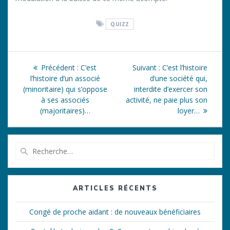
QUIZZ
Navigation
Article
Article
Précédent :
C’est
Suivant :
C’est l’histoire
de
précédent
suivant
l’histoire d’un associé
d’une société qui,
:
:
(minoritaire) qui s’oppose
interdite d’exercer son
l’article
à ses associés
activité, ne paie plus son
(majoritaires)…
loyer…
Recherche
pour
:
ARTICLES RÉCENTS
Congé de proche aidant : de nouveaux bénéficiaires