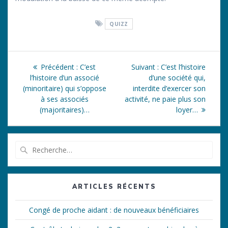
QUIZZ
Navigation
Article
Article
Précédent :
C’est
Suivant :
C’est l’histoire
de
précédent
suivant
l’histoire d’un associé
d’une société qui,
:
:
(minoritaire) qui s’oppose
interdite d’exercer son
l’article
à ses associés
activité, ne paie plus son
(majoritaires)…
loyer…
Recherche
pour
:
ARTICLES RÉCENTS
Congé de proche aidant : de nouveaux bénéficiaires