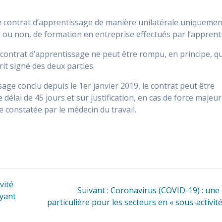
e contrat d’apprentissage de manière unilatérale uniquemen
 ou non, de formation en entreprise effectués par l’apprenti
le contrat d’apprentissage ne peut être rompu, en principe, q
it signé des deux parties.
ge conclu depuis le 1er janvier 2019, le contrat peut être
e délai de 45 jours et sur justification, en cas de force majeur
e constatée par le médecin du travail.
vité
Article
Suivant :
Coronavirus (COVID-19) : une 
ayant
suivant
particulière pour les secteurs en « sous-activité
: