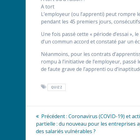
A tort
L’employeur (ou l’apprenti) peut rompre l
pendant les 45 premiers jours, consécutifs
Une fois passé cette « période d’essai », 
d’un commun accord et constaté par un écr
Néanmoins, pour les contrats d’apprentissa
rompu à l’initiative de l’employeur, passé l
de faute grave de l’apprenti ou d’inaptitud
QUIZZ
Navigation
Article
Précédent :
Coronavirus (COVID-19) et acti
précédent
de
partielle : du nouveau pour les entreprises 
:
des salariés vulnérables ?