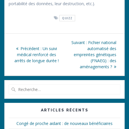
portabilité des données, leur destruction, etc.).
QUIZZ
Navigation
Article
Suivant :
Fichier national
de
Article
suivant
Précédent :
Un suivi
automatisé des
précédent
:
médical renforcé des
empreintes génétiques
l’article
:
arrêts de longue durée !
(FNAEG) : des
aménagements ?
Recherche
pour
:
ARTICLES RÉCENTS
Congé de proche aidant : de nouveaux bénéficiaires