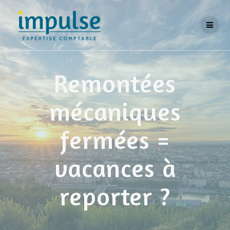
Skip
to
content
Remontées
mécaniques
fermées =
vacances à
reporter ?