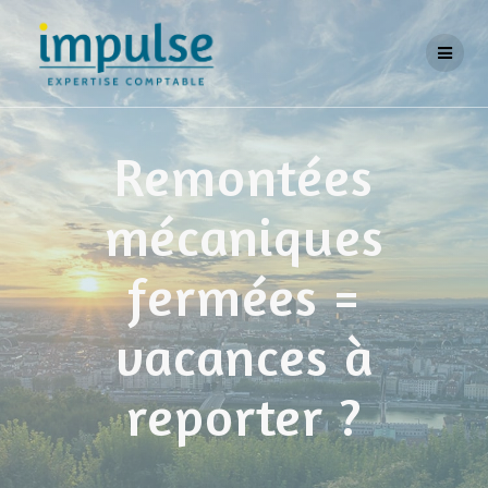
Skip
to
content
Remontées
mécaniques
fermées =
vacances à
reporter ?