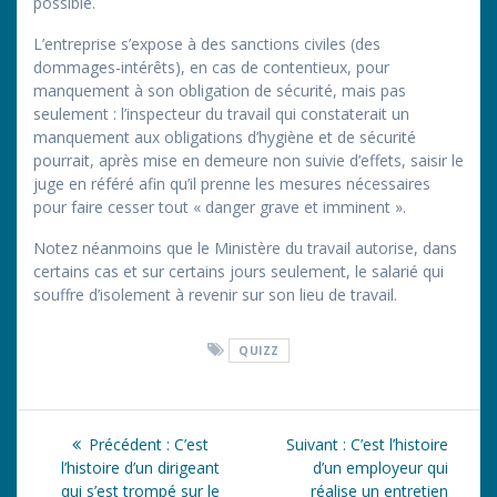
possible.
L’entreprise s’expose à des sanctions civiles (des
dommages-intérêts), en cas de contentieux, pour
manquement à son obligation de sécurité, mais pas
seulement : l’inspecteur du travail qui constaterait un
manquement aux obligations d’hygiène et de sécurité
pourrait, après mise en demeure non suivie d’effets, saisir le
juge en référé afin qu’il prenne les mesures nécessaires
pour faire cesser tout « danger grave et imminent ».
Notez néanmoins que le Ministère du travail autorise, dans
certains cas et sur certains jours seulement, le salarié qui
souffre d’isolement à revenir sur son lieu de travail.
QUIZZ
Navigation
Article
Article
Précédent :
C’est
Suivant :
C’est l’histoire
de
précédent
suivant
l’histoire d’un dirigeant
d’un employeur qui
:
:
qui s’est trompé sur le
réalise un entretien