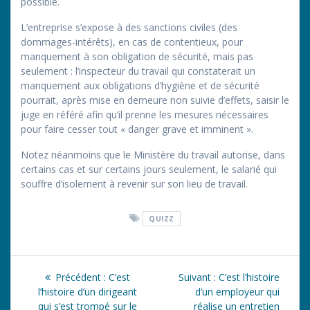
possible.
L’entreprise s’expose à des sanctions civiles (des
dommages-intérêts), en cas de contentieux, pour
manquement à son obligation de sécurité, mais pas
seulement : l’inspecteur du travail qui constaterait un
manquement aux obligations d’hygiène et de sécurité
pourrait, après mise en demeure non suivie d’effets, saisir le
juge en référé afin qu’il prenne les mesures nécessaires
pour faire cesser tout « danger grave et imminent ».
Notez néanmoins que le Ministère du travail autorise, dans
certains cas et sur certains jours seulement, le salarié qui
souffre d’isolement à revenir sur son lieu de travail.
QUIZZ
Navigation
Article
Article
Précédent :
C’est
Suivant :
C’est l’histoire
de
précédent
suivant
l’histoire d’un dirigeant
d’un employeur qui
:
:
qui s’est trompé sur le
réalise un entretien